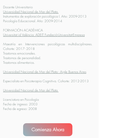
Docente Universitario
Universidad Nacional de Mar del Plata.
Instrumentos de exploración psicológica I. Año:
2009-2013
Psicología Educacional. Año:
2009-2014
FORMACIÓN ACADÉMICA
Universitat id Valéncia: ADEIT Fundació-Universitat-Empresa
Maestría en Intervenciones psicológicas multidisciplinares.
Cohorte:
2017- 2018
Trastornos emocionales.
Trastornos de personalidad.
Trastornos alimentarios.
Universidad Nacional de Mar del Plata - Aigle Buenos Aires
Especialista en Psicoterapia Cognitiva. Cohorte:
2012-2013
Universidad Nacional de Mar del Plata
Licenciatura en Psicología
Fecha de ingreso: 2003
Fecha de egreso: 2008
Comienza Ahora