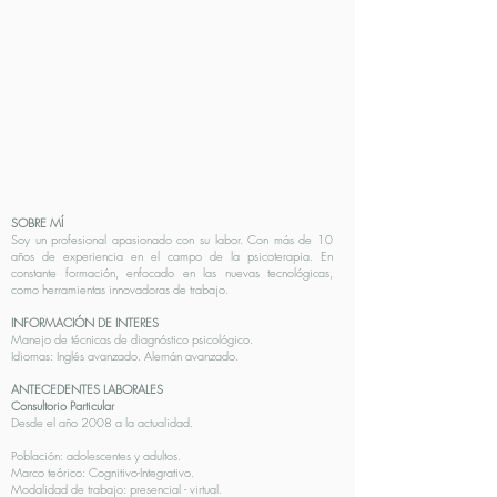
SOBRE MÍ
Soy un profesional apasionado con su labor. Con más de 10
años de experiencia en el campo de la psicoterapia. En
constante formación, enfocado en las nuevas tecnológicas,
como herramientas innovadoras de trabajo.
INFORMACIÓN DE INTERES
Manejo de técnicas de diagnóstico psicológico.
Idiomas: Inglés avanzado. Alemán avanzado.
ANTECEDENTES LABORALES
Consultorio Particular
Desde el año 2008 a la actualidad.
Población: adolescentes y adultos.
Marco teórico: Cognitivo-Integrativo.
Modalidad de trabajo: presencial - virtual.